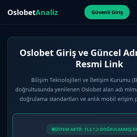
Oslobet
Analiz
Güvenli Giriş
Oslobet Giriş ve Güncel Adr
Resmi Link
Bilişim Teknolojileri ve İletişim Kurumu (B
doğrultusunda yenilenen Oslobet alan adı mimar
doğrulama standartları ve anlık mobil erişim p
SİSTEM AKTİF: TLS 1.3 DOĞRULANMIŞ E