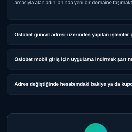
amacıyla alan adını anında yeni bir domaine taşımakt
Oslobet güncel adresi üzerinden yapılan işlemler 
Oslobet mobil giriş için uygulama indirmek şart m
Adres değiştiğinde hesabımdaki bakiye ya da kupon