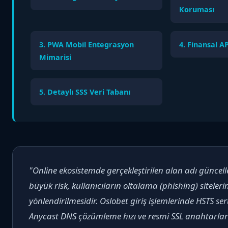
Koruması
3. PWA Mobil Entegrasyon
4. Finansal A
Mimarisi
5. Detaylı SSS Veri Tabanı
"Online ekosistemde gerçekleştirilen alan adı güncel
büyük risk, kullanıcıların oltalama (phishing) siteleri
yönlendirilmesidir. Oslobet giriş işlemlerinde HSTS se
Anycast DNS çözümleme hızı ve resmi SSL anahtarlar