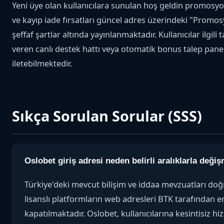
Yeni üye olan kullanıcılara sunulan hoş geldin promosyon
ve kayıp iade fırsatları güncel adres üzerindeki "Prom
şeffaf şartlar altında yayınlanmaktadır. Kullanıcılar ilgili 
veren canlı destek hattı veya otomatik bonus talep pane
iletebilmektedir.
Sıkça Sorulan Sorular (SSS)
Oslobet giriş adresi neden belirli aralıklarla deği
Türkiye'deki mevcut bilişim ve iddaa mevzuatları doğ
lisanslı platformların web adresleri BTK tarafından e
kapatılmaktadır. Oslobet, kullanıcılarına kesintisiz 